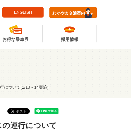
ENGLISH
わかやま交通案内
お得な乗車券
採用情報
ついて(1/13～14実施)
スの運行について