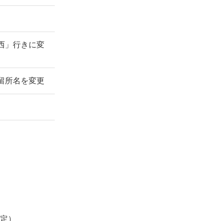
西」行きに変
留所名を変更
定）