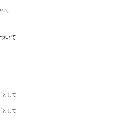
さい。
ついて
所として
所として